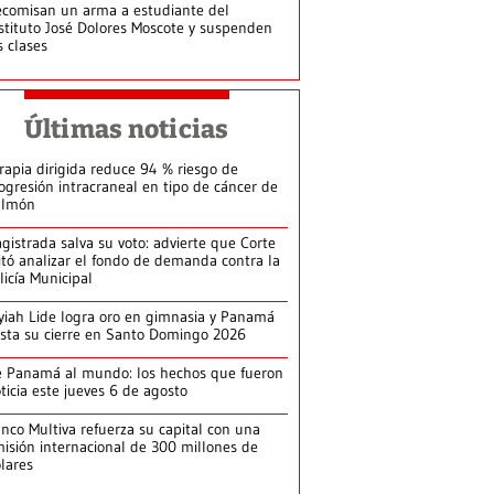
comisan un arma a estudiante del
stituto José Dolores Moscote y suspenden
s clases
Últimas noticias
rapia dirigida reduce 94 % riesgo de
ogresión intracraneal en tipo de cáncer de
ulmón
gistrada salva su voto: advierte que Corte
itó analizar el fondo de demanda contra la
licía Municipal
yiah Lide logra oro en gimnasia y Panamá
ista su cierre en Santo Domingo 2026
 Panamá al mundo: los hechos que fueron
ticia este jueves 6 de agosto
nco Multiva refuerza su capital con una
isión internacional de 300 millones de
lares