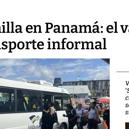
illa en Panamá: el 
ansporte informal
Video, Japón: Terremoto
V
deja heridos y graves
‘
daños en Kumamoto
c
s
s