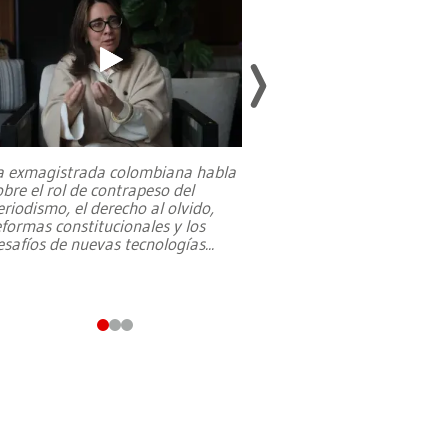
a exmagistrada colombiana habla
Entre recuerdos y es
obre el rol de contrapeso del
referencias hacia sus
e microbuses hacia el Casco Antiguo refleja la necesidad de vehícul
eriodismo, el derecho al olvido,
presidente de Brasil,
eformas constitucionales y los
da Silva, oficializó 
 calles estrechas y zonas de difícil acceso.
esafíos de nuevas tecnologías
...
candidatura
...