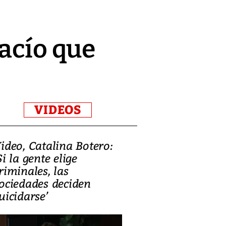
vacío que
VIDEOS
ideo, Catalina Botero:
Video: Lula la
Si la gente elige
candidatura 
riminales, las
promesas de i
ociedades deciden
en defensa, ed
uicidarse’
tierras raras