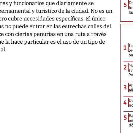
res y funcionarios que diariamente se
De
5
In
bernamental y turístico de la ciudad. No es un
la
ero cubre necesidades específicas. El único
 no puede entrar en las estrechas calles del
ce con ciertas penurias en una ruta a través
ue la hace particular es el uso de un tipo de
Te
1
al.
pr
p
Ma
2
ev
Po
Al
3
al
De
4
no
Ba
5
em
dó