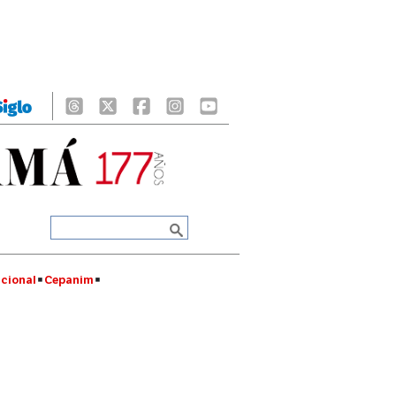
cional
Cepanim