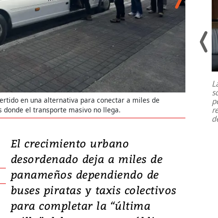
Un fuerte terremoto de magnitud
7,1 se registró este martes 28 de
julio en la prefectura de Kumamoto,
L
al sur de Japón, provocando una
s
emergencia de gran
...
ertido en una alternativa para conectar a miles de
La ruta d
p
r
s donde el transporte masivo no llega.
ingresar a
d
El crecimiento urbano
desordenado deja a miles de
panameños dependiendo de
buses piratas y taxis colectivos
para completar la “última