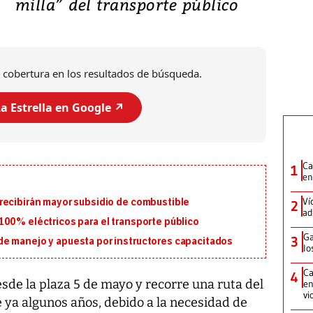
milla” del transporte público
 cobertura en los resultados de búsqueda.
a Estrella en Google ↗️
Ca
1
en
Ví
recibirán mayor subsidio de combustible
2
ad
100% eléctricos para el transporte público
Ga
3
e manejo y apuesta por instructores capacitados
lo
Ca
4
sde la plaza 5 de mayo y recorre una ruta del
en
vi
 ya algunos años, debido a la necesidad de