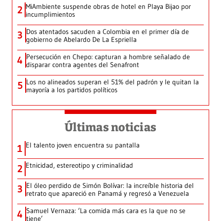
MiAmbiente suspende obras de hotel en Playa Bijao por
2
incumplimientos
Dos atentados sacuden a Colombia en el primer día de
3
gobierno de Abelardo De La Espriella
Persecución en Chepo: capturan a hombre señalado de
4
disparar contra agentes del Senafront
Los no alineados superan el 51% del padrón y le quitan la
5
mayoría a los partidos políticos
Últimas noticias
El talento joven encuentra su pantalla​
1
Etnicidad, estereotipo y criminalidad
2
El óleo perdido de Simón Bolívar: la increíble historia del
3
retrato que apareció en Panamá y regresó a Venezuela
Samuel Vernaza: ‘La comida más cara es la que no se
4
tiene’