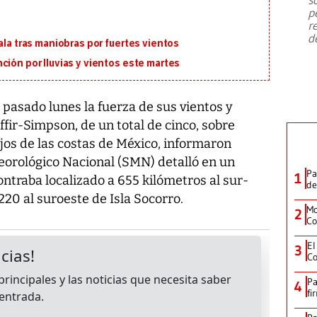
emergencia de gran
...
p
r
d
ala tras maniobras por fuertes vientos
ción por lluvias y vientos este martes
l pasado lunes la fuerza de sus vientos y
affir-Simpson, de un total de cinco, sobre
ejos de las costas de México, informaron
eteorológico Nacional (SMN) detalló en un
Pa
1
ntraba localizado a 655 kilómetros al sur-
de
20 al suroeste de Isla Socorro.
Mo
2
Co
El
3
Co
Pa
4
fi