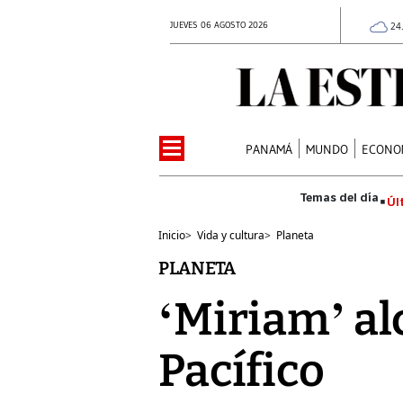
JUEVES 06 AGOSTO 2026
24
PANAMÁ
MUNDO
ECONO
Úl
Inicio
>
Vida y cultura
>
Planeta
PLANETA
‘Miriam’ alc
Pacífico