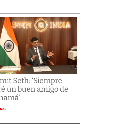
mit Seth: ‘Siempre
ré un buen amigo de
namá’
ONAL