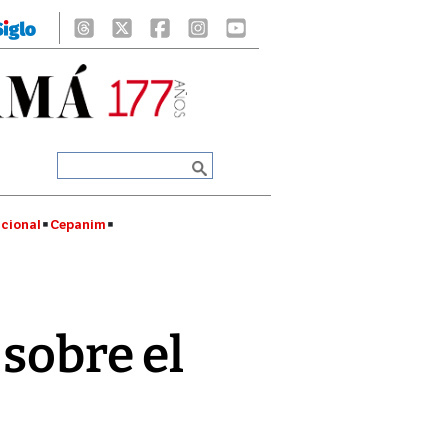
cional
Cepanim
 sobre el