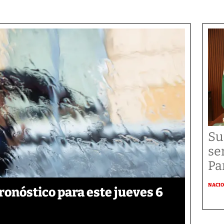
Su
se
Pa
NACI
onóstico para este jueves 6