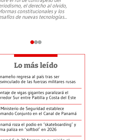
eriodismo, el derecho al olvido,
presidente de Brasil,
eformas constitucionales y los
da Silva, oficializó 
esafíos de nuevas tecnologías
...
candidatura
...
Lo más leído
nameño regresa al país tras ser
svinculado de las fuerzas militares rusas
ntaje de vigas gigantes paralizará el
rredor Sur entre Paitilla y Costa del Este
 Ministerio de Seguridad establece
mando Conjunto en el Canal de Panamá
namá roza el podio en ‘skateboarding’ y
rma paliza en ‘softbol’ en 2026