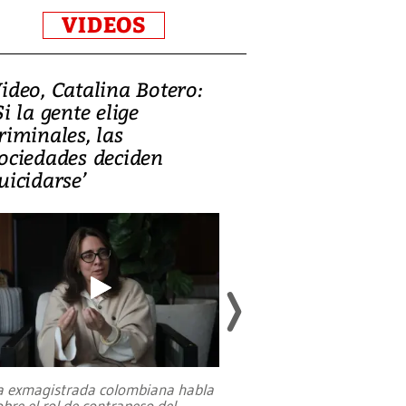
VIDEOS
ideo, Catalina Botero:
Video: Lula la
Si la gente elige
candidatura 
riminales, las
promesas de i
ociedades deciden
en defensa, ed
uicidarse’
tierras raras
a exmagistrada colombiana habla
Entre recuerdos y es
obre el rol de contrapeso del
referencias hacia sus