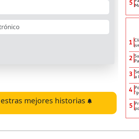
Pa
5
Mu
Cl
1
ju
Su
2
P
Se
3
a 
Po
4
‘g
estras mejores historias
Pr
5
po