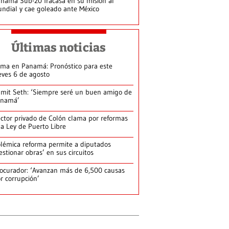
namá Sub-20 fracasa en su misión al
ndial y cae goleado ante México
Últimas noticias
ima en Panamá: Pronóstico para este
eves 6 de agosto
mit Seth: ‘Siempre seré un buen amigo de
anamá’
ctor privado de Colón clama por reformas
la Ley de Puerto Libre
lémica reforma permite a diputados
estionar obras’ en sus circuitos
ocurador: ‘Avanzan más de 6,500 causas
r corrupción’