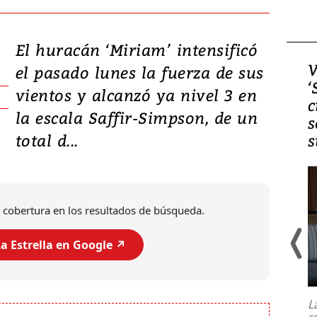
El huracán ‘Miriam’ intensificó
Video, Japón: Terremoto
V
el pasado lunes la fuerza de sus
deja heridos y graves
‘
vientos y alcanzó ya nivel 3 en
daños en Kumamoto
c
la escala Saffir-Simpson, de un
s
total d...
s
 cobertura en los resultados de búsqueda.
a Estrella en Google ↗️
Un fuerte terremoto de magnitud
7,1 se registró este martes 28 de
julio en la prefectura de Kumamoto,
L
al sur de Japón, provocando una
s