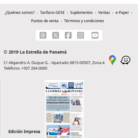
¿Quiénes somos?
Tarifario GESE
Suplementos
Ventas
e-Paper
Puntos de venta
Términos y condiciones
© 2019 La Estrella de Panamá
C/ Alejandro A. Duque G. - Apartado 0815-00507, Zona 4
Teléfono: +507 204-0000
Edición Impresa