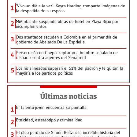
‘Vivo un día a la vez’: Kayra Harding comparte imágenes de
1
la despedida de su esposo
MiAmbiente suspende obras de hotel en Playa Bijao por
2
incumplimientos
Dos atentados sacuden a Colombia en el primer día de
3
gobierno de Abelardo De La Espriella
Persecución en Chepo: capturan a hombre señalado de
4
disparar contra agentes del Senafront
Los no alineados superan el 51% del padrón y le quitan la
5
mayoría a los partidos políticos
Últimas noticias
El talento joven encuentra su pantalla​
1
Etnicidad, estereotipo y criminalidad
2
El óleo perdido de Simón Bolívar: la increíble historia del
3