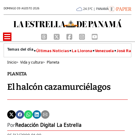
DOMINGO 09 AGOSTO 2026
24.5°C | PANAMÁ
Últimas Noticias
La Llorona
Venezuela
José Raúl
Inicio
>
Vida y cultura
>
Planeta
PLANETA
El halcón cazamurciélagos
Por
Redacción Digital La Estrella