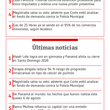
Caso Pandora: Tribunal confirma detención provisional para
3
cinco imputados y ordena una nueva prisión preventiva
Magistrada salva su voto: advierte que Corte evitó analizar
4
el fondo de demanda contra la Policía Municipal
Gas de 25 libras ya se vende en el 95% de los comercios
5
minoristas, según Acodeco
Últimas noticias
Alyiah Lide logra oro en gimnasia y Panamá alista su cierre
1
en Santo Domingo 2026
Terapia dirigida reduce 94 % riesgo de progresión
2
intracraneal en tipo de cáncer de pulmón
Magistrada salva su voto: advierte que Corte evitó analizar
3
el fondo de demanda contra la Policía Municipal
De Panamá al mundo: los hechos que fueron noticia este
4
jueves 6 de agosto
Banco Multiva refuerza su capital con una emisión
5