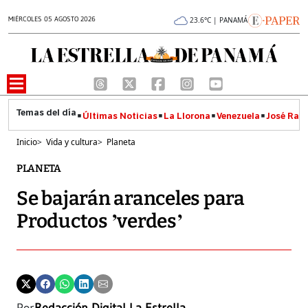
MIÉRCOLES 05 AGOSTO 2026
23.6°C | PANAMÁ
Últimas Noticias
La Llorona
Venezuela
José Raúl
Inicio
>
Vida y cultura
>
Planeta
PLANETA
Se bajarán aranceles para
Productos ’verdes’