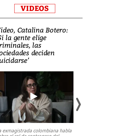
VIDEOS
ideo, Catalina Botero:
Video: Lula la
Si la gente elige
candidatura 
riminales, las
promesas de i
ociedades deciden
en defensa, ed
uicidarse’
tierras raras
a exmagistrada colombiana habla
Entre recuerdos y es
obre el rol de contrapeso del
referencias hacia sus