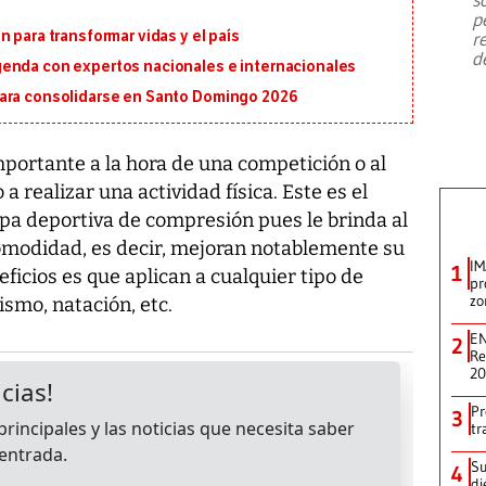
emergencia de gran
...
p
 para transformar vidas y el país
r
d
genda con expertos nacionales e internacionales
para consolidarse en Santo Domingo 2026
mportante a la hora de una competición o al
realizar una actividad física. Este es el
pa deportiva de compresión pues le brinda al
comodidad, es decir, mejoran notablemente su
IM
1
eficios es que aplican a cualquier tipo de
pr
zo
lismo, natación, etc.
EN
2
Re
2
Pr
3
tr
Su
4
di