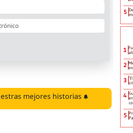
De
5
me
Fu
1
añ
Mi
2
en
‘E
3
cr
Gu
estras mejores historias
4
er
c
Pr
5
Pa