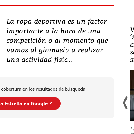
La ropa deportiva es un factor
Video, Japón: Terremoto
V
importante a la hora de una
deja heridos y graves
‘
competición o al momento que
daños en Kumamoto
c
vamos al gimnasio a realizar
s
una actividad físic...
s
 cobertura en los resultados de búsqueda.
a Estrella en Google ↗️
Un fuerte terremoto de magnitud
7,1 se registró este martes 28 de
julio en la prefectura de Kumamoto,
L
al sur de Japón, provocando una
s