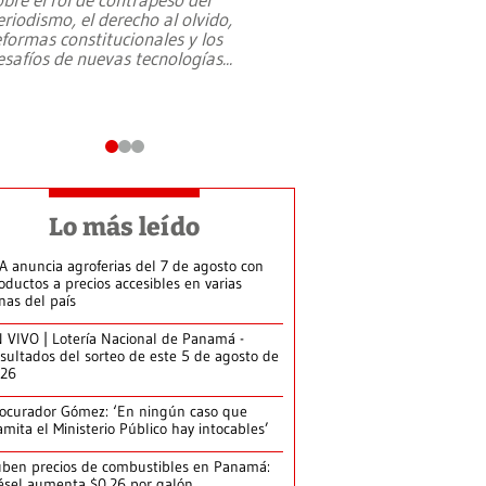
eriodismo, el derecho al olvido,
presidente de Brasil,
eformas constitucionales y los
da Silva, oficializó 
esafíos de nuevas tecnologías
...
candidatura
...
Lo más leído
A anuncia agroferias del 7 de agosto con
oductos a precios accesibles en varias
nas del país
 VIVO | Lotería Nacional de Panamá -
sultados del sorteo de este 5 de agosto de
026
ocurador Gómez: ‘En ningún caso que
amita el Ministerio Público hay intocables’
ben precios de combustibles en Panamá:
ésel aumenta $0.26 por galón