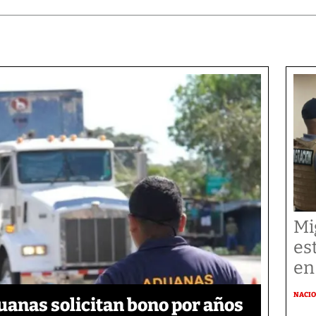
Mi
es
en
NACI
uanas solicitan bono por años