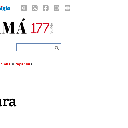
cional
Cepanim
ara