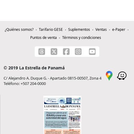
¿Quiénes somos?
Tarifario GESE
Suplementos
Ventas
e-Paper
Puntos de venta
Términos y condiciones
© 2019 La Estrella de Panamá
C/ Alejandro A. Duque G. - Apartado 0815-00507, Zona 4
Teléfono: +507 204-0000