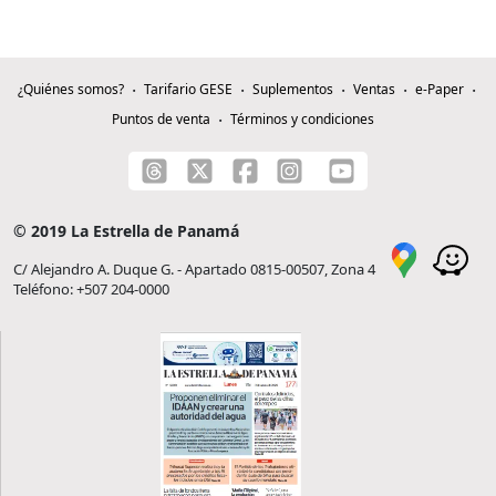
¿Quiénes somos?
Tarifario GESE
Suplementos
Ventas
e-Paper
Puntos de venta
Términos y condiciones
© 2019 La Estrella de Panamá
C/ Alejandro A. Duque G. - Apartado 0815-00507, Zona 4
Teléfono: +507 204-0000