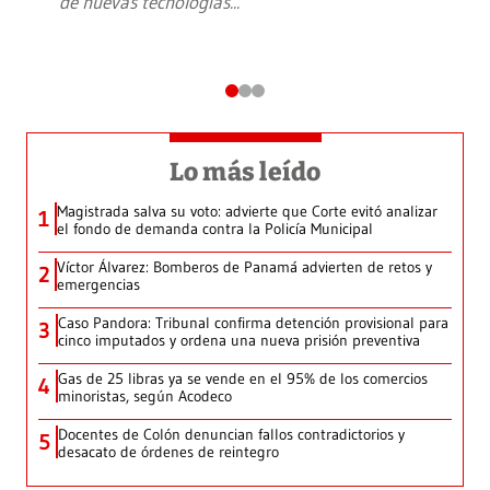
de nuevas tecnologías
...
Lo más leído
Magistrada salva su voto: advierte que Corte evitó analizar
1
el fondo de demanda contra la Policía Municipal
Víctor Álvarez: Bomberos de Panamá advierten de retos y
2
emergencias
Caso Pandora: Tribunal confirma detención provisional para
3
cinco imputados y ordena una nueva prisión preventiva
Gas de 25 libras ya se vende en el 95% de los comercios
4
minoristas, según Acodeco
Docentes de Colón denuncian fallos contradictorios y
5
desacato de órdenes de reintegro