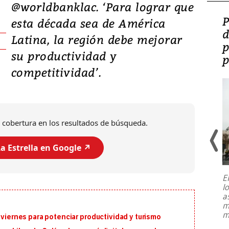
@worldbanklac. ‘Para lograr que
Video: Lula lanza su
P
esta década sea de América
candidatura con
d
Latina, la región debe mejorar
promesas de inversión
p
su productividad y
en defensa, educación y
p
competitividad’.
tierras raras
 cobertura en los resultados de búsqueda.
a Estrella en Google ↗️
E
l
Entre recuerdos y escuetas
a
referencias hacia sus adversarios, el
m
presidente de Brasil, Luiz Inácio Lula
m
 viernes para potenciar productividad y turismo
da Silva, oficializó este domingo su
candidatura
...