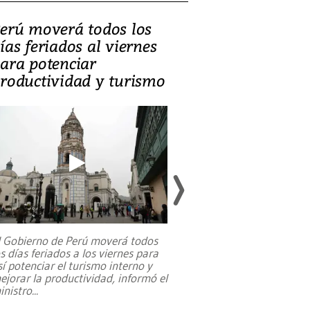
erú moverá todos los
Video, Catalin
ías feriados al viernes
‘Si la gente el
ara potenciar
criminales, la
roductividad y turismo
sociedades de
suicidarse’
l Gobierno de Perú moverá todos
os días feriados a los viernes para
La exmagistrada co
sí potenciar el turismo interno y
sobre el rol de contr
ejorar la productividad, informó el
periodismo, el derech
inistro
...
reformas constitucio
desafíos de nuevas t