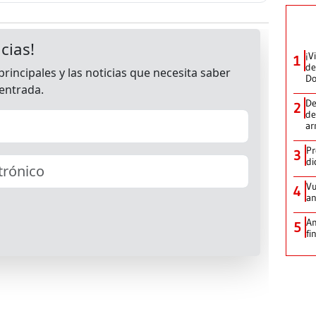
¡V
1
de
D
De
2
de
ar
Pr
3
di
Vu
4
an
An
5
fi