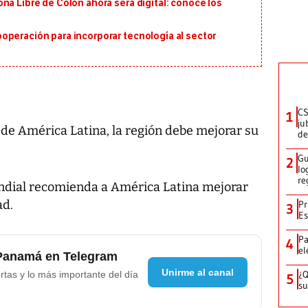
na Libre de Colón ahora será digital: conoce los
operación para incorporar tecnología al sector
CS
1
ju
 de América Latina, la región debe mejorar su
de
Gu
2
lo
re
ndial recomienda a América Latina mejorar
ad.
Pr
3
Es
Pa
4
el
 Panamá en Telegram
Unirme al canal
¿Q
rtas y lo más importante del día
5
su