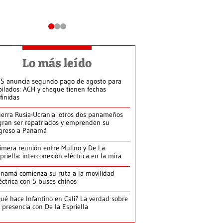
Lo más leído
S anuncia segundo pago de agosto para
bilados: ACH y cheque tienen fechas
finidas
erra Rusia-Ucrania: otros dos panameños
gran ser repatriados y emprenden su
greso a Panamá
imera reunión entre Mulino y De La
priella: interconexión eléctrica en la mira
namá comienza su ruta a la movilidad
éctrica con 5 buses chinos
ué hace Infantino en Cali? La verdad sobre
 presencia con De la Espriella