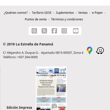
¿Quiénes somos?
Tarifario GESE
Suplementos
Ventas
e-Paper
Puntos de venta
Términos y condiciones
© 2019 La Estrella de Panamá
C/ Alejandro A. Duque G. - Apartado 0815-00507, Zona 4
Teléfono: +507 204-0000
Edición Impresa