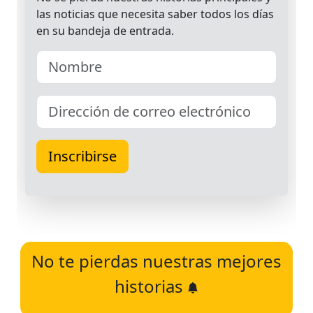
No te pierdas nuestras mejores
historias