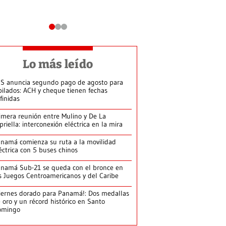
Lo más leído
S anuncia segundo pago de agosto para
bilados: ACH y cheque tienen fechas
finidas
imera reunión entre Mulino y De La
priella: interconexión eléctrica en la mira
namá comienza su ruta a la movilidad
éctrica con 5 buses chinos
namá Sub-21 se queda con el bronce en
s Juegos Centroamericanos y del Caribe
iernes dorado para Panamá!: Dos medallas
 oro y un récord histórico en Santo
omingo