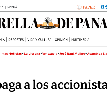
.1°C | PANAMÁ
MÍA
DEPORTES
VIDA Y CULTURA
OPINIÓN
MULTIMEDIA
timas Noticias
La Llorona
Venezuela
José Raúl Mulino
Asamblea Na
aga a los accionist