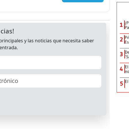
¿P
1
Pa
Pr
2
Es
De
3
‘S
El
4
no
El
5