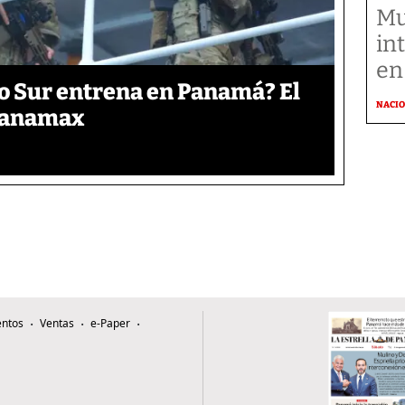
Mu
in
en
o Sur entrena en Panamá? El
NACI
 Panamax
ntos
Ventas
e-Paper