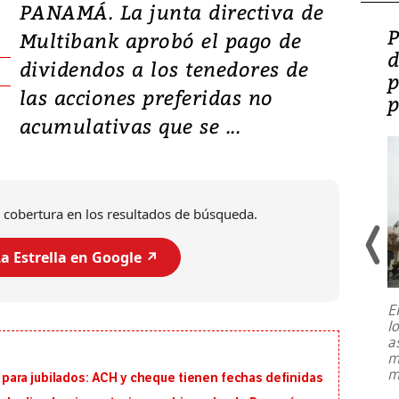
PANAMÁ. La junta directiva de
Video: Lula lanza su
P
Multibank aprobó el pago de
candidatura con
d
dividendos a los tenedores de
promesas de inversión
p
las acciones preferidas no
en defensa, educación y
p
acumulativas que se ...
tierras raras
 cobertura en los resultados de búsqueda.
a Estrella en Google ↗️
E
l
Entre recuerdos y escuetas
a
referencias hacia sus adversarios, el
m
presidente de Brasil, Luiz Inácio Lula
m
ara jubilados: ACH y cheque tienen fechas definidas
da Silva, oficializó este domingo su
candidatura
...