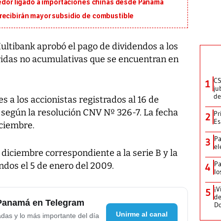
eedor ligado a importaciones chinas desde Panamá
recibirán mayor subsidio de combustible
ultibank aprobó el pago de dividendos a los
ridas no acumulativas que se encuentran en
CS
1
ju
de
s a los accionistas registrados al 16 de
 según la resolución CNV Nº 326-7. La fecha
Pr
2
Es
iciembre.
Pa
3
el
e diciembre correspondiente a la serie B y la
Pa
endos el 5 de enero del 2009.
4
lo
¡V
5
de
 Panamá en Telegram
D
Unirme al canal
adas y lo más importante del día