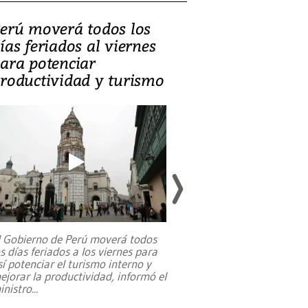
erú moverá todos los
Video, Catalin
ías feriados al viernes
‘Si la gente el
ara potenciar
criminales, la
roductividad y turismo
sociedades de
suicidarse’
l Gobierno de Perú moverá todos
os días feriados a los viernes para
La exmagistrada co
sí potenciar el turismo interno y
sobre el rol de contr
ejorar la productividad, informó el
periodismo, el derech
inistro
...
reformas constitucio
desafíos de nuevas t