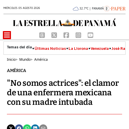
MIÉRCOLES 05 AGOSTO 2026
32.7°C | PANAMÁ
Últimas Noticias
La Llorona
Venezuela
José Raúl
Inicio
>
Mundo
>
América
AMÉRICA
"No somos actrices": el clamor
de una enfermera mexicana
con su madre intubada