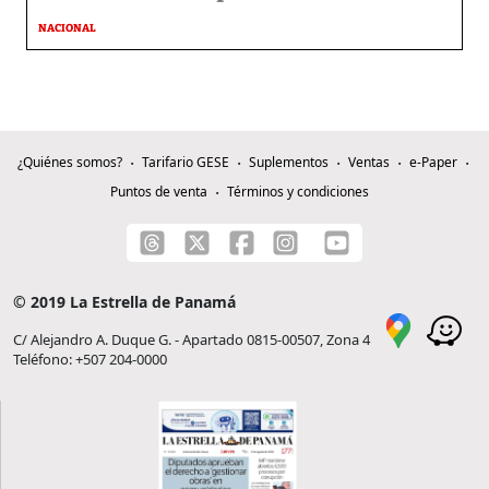
NACIONAL
¿Quiénes somos?
Tarifario GESE
Suplementos
Ventas
e-Paper
Puntos de venta
Términos y condiciones
© 2019 La Estrella de Panamá
C/ Alejandro A. Duque G. - Apartado 0815-00507, Zona 4
Teléfono: +507 204-0000