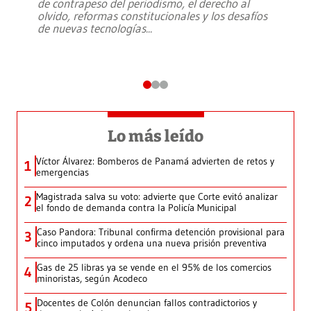
de contrapeso del periodismo, el derecho al
olvido, reformas constitucionales y los desafíos
de nuevas tecnologías
...
Lo más leído
Víctor Álvarez: Bomberos de Panamá advierten de retos y
1
emergencias
Magistrada salva su voto: advierte que Corte evitó analizar
2
el fondo de demanda contra la Policía Municipal
Caso Pandora: Tribunal confirma detención provisional para
3
cinco imputados y ordena una nueva prisión preventiva
Gas de 25 libras ya se vende en el 95% de los comercios
4
minoristas, según Acodeco
Docentes de Colón denuncian fallos contradictorios y
5