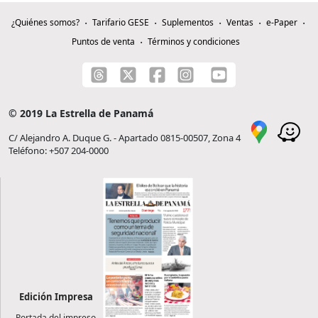
¿Quiénes somos?
Tarifario GESE
Suplementos
Ventas
e-Paper
Puntos de venta
Términos y condiciones
© 2019 La Estrella de Panamá
C/ Alejandro A. Duque G. - Apartado 0815-00507, Zona 4
Teléfono: +507 204-0000
Edición Impresa
Portada del impreso