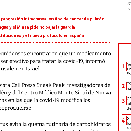
m
presidente de Brasil, Luiz Inácio Lula
m
da Silva, oficializó este domingo su
candidatura
...
e progresión intracraneal en tipo de cáncer de pulmón
ue y el Minsa pide no bajar la guardia
ustituciones y el nuevo protocolo en España
adounidenses encontraron que un medicamento
ser efectivo para tratar la covid-19, informó
Au
1
usalén en Israel.
al
Es
CS
vista Cell Press Sneak Peak, investigadores de
2
pa
lén y del Centro Médico Monte Sinaí de Nueva
CS
as en las que la covid-19 modifica los
3
ju
 reproducirse.
de
Gu
4
lo
virus evita la quema rutinaria de carbohidratos
re