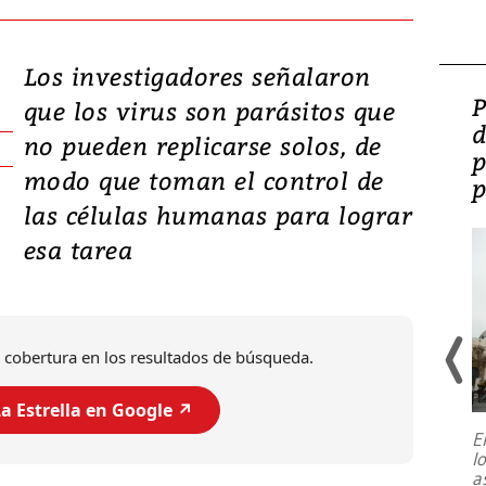
Los investigadores señalaron
Video: Lula lanza su
P
que los virus son parásitos que
candidatura con
d
no pueden replicarse solos, de
promesas de inversión
p
modo que toman el control de
en defensa, educación y
p
las células humanas para lograr
tierras raras
esa tarea
 cobertura en los resultados de búsqueda.
a Estrella en Google ↗️
E
l
Entre recuerdos y escuetas
a
referencias hacia sus adversarios, el