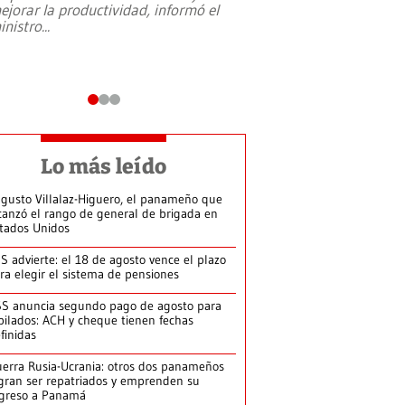
ejorar la productividad, informó el
periodismo, el derech
inistro
...
reformas constitucio
desafíos de nuevas t
Lo más leído
gusto Villalaz-Higuero, el panameño que
canzó el rango de general de brigada en
tados Unidos
S advierte: el 18 de agosto vence el plazo
ra elegir el sistema de pensiones
S anuncia segundo pago de agosto para
bilados: ACH y cheque tienen fechas
finidas
erra Rusia-Ucrania: otros dos panameños
gran ser repatriados y emprenden su
greso a Panamá