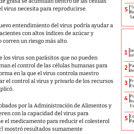
de grasa se acumulan dentro de las células
‘T
l virus necesita para reproducirse.
5
Ri
Sa
nuevo entendimiento del virus podría ayudar a
 pacientes con altos índices de azúcar y
o corren un riesgo más alto.
Ja
1
si
e los virus son parásitos que no pueden
oman el control de las células humanas para
Pa
2
de
forma en la que el virus controla nuestro
el control al virus y privarlo de los recursos
Pr
3
Es
xplicó.
Pl
4
bu
obados por la Administración de Alimentos y
Es
ren con la capacidad del virus para
Co
5
ue el medicamento para reducir el colesterol
Pa
or) mostró resultados sumamente