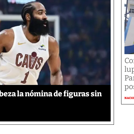
Co
lu
Pa
po
eza la nómina de figuras sin
NACI