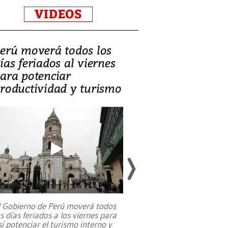
VIDEOS
erú moverá todos los
Video, Catalin
ías feriados al viernes
‘Si la gente el
ara potenciar
criminales, la
roductividad y turismo
sociedades de
suicidarse’
l Gobierno de Perú moverá todos
os días feriados a los viernes para
La exmagistrada co
sí potenciar el turismo interno y
sobre el rol de contr