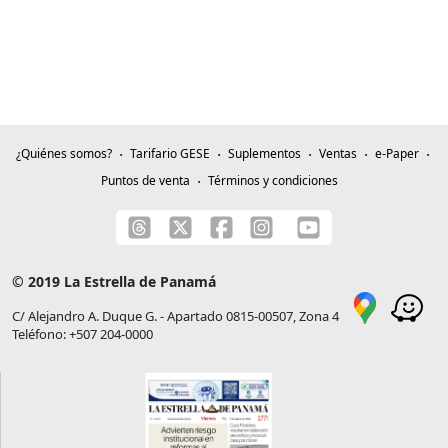
¿Quiénes somos?
Tarifario GESE
Suplementos
Ventas
e-Paper
Puntos de venta
Términos y condiciones
© 2019 La Estrella de Panamá
C/ Alejandro A. Duque G. - Apartado 0815-00507, Zona 4
Teléfono: +507 204-0000