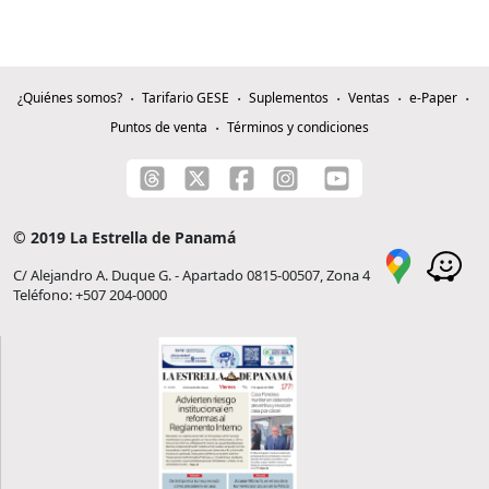
¿Quiénes somos?
Tarifario GESE
Suplementos
Ventas
e-Paper
Puntos de venta
Términos y condiciones
© 2019 La Estrella de Panamá
C/ Alejandro A. Duque G. - Apartado 0815-00507, Zona 4
Teléfono: +507 204-0000