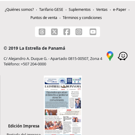
¿Quiénes somos?
Tarifario GESE
Suplementos
Ventas
e-Paper
Puntos de venta
Términos y condiciones
© 2019 La Estrella de Panamá
C/ Alejandro A. Duque G. - Apartado 0815-00507, Zona 4
Teléfono: +507 204-0000
Edición Impresa
Portada del impreso