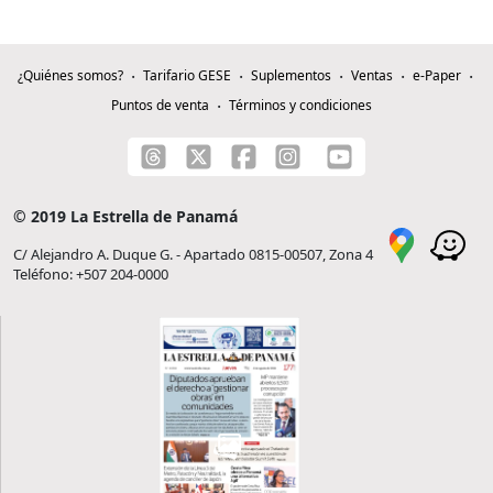
¿Quiénes somos?
Tarifario GESE
Suplementos
Ventas
e-Paper
Puntos de venta
Términos y condiciones
© 2019 La Estrella de Panamá
C/ Alejandro A. Duque G. - Apartado 0815-00507, Zona 4
Teléfono: +507 204-0000