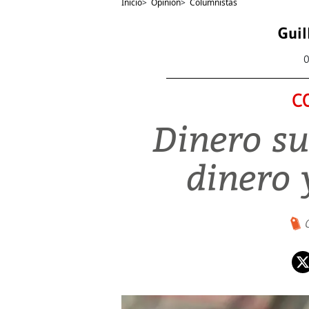
Inicio
>
Opinión
>
Columnistas
Guil
0
C
Dinero su
dinero 