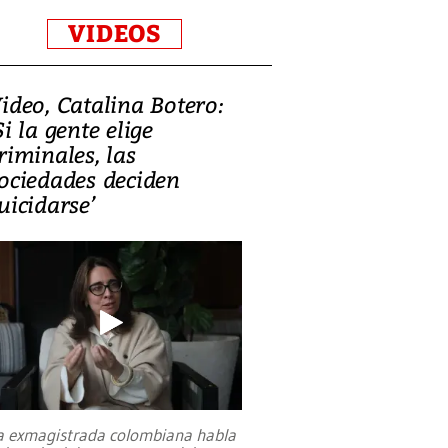
VIDEOS
ideo, Catalina Botero:
Si la gente elige
riminales, las
ociedades deciden
uicidarse’
a exmagistrada colombiana habla