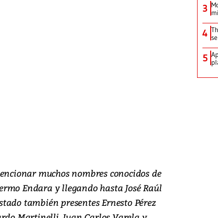
Mo
.
3
mi
Th
4
se
Ap
5
pl
 mencionar muchos nombres conocidos de
ermo Endara y llegando hasta José Raúl
stado también presentes Ernesto Pérez
rdo Martinelli, Juan Carlos Varela y