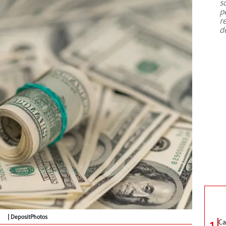
s
p
r
d
DepositPhotos
Ca
1