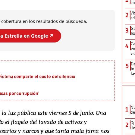
en
Ví
2
ad
 cobertura en los resultados de búsqueda.
Ga
3
lo
a Estrella en Google ↗️
Ca
4
en
vi
De
5
In
la
víctima comparte el costo del silencio
sas por corrupción’
Nu
1
la luz pública este viernes 5 de junio. Una
de
o el flagelo del lavado de activos y
Op
2
de
esarios y narcos y que tanta mala fama nos