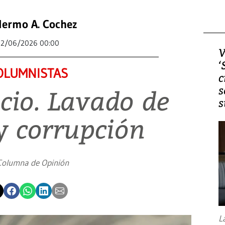
lermo A. Cochez
2/06/2026 00:00
V
‘
OLUMNISTAS
c
s
cio. Lavado de
s
y corrupción
Columna de Opinión
L