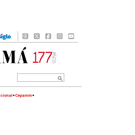
cional
Cepanim