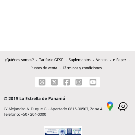
¿Quiénes somos?
Tarifario GESE
Suplementos
Ventas
e-Paper
Puntos de venta
Términos y condiciones
© 2019 La Estrella de Panamá
C/ Alejandro A. Duque G. - Apartado 0815-00507, Zona 4
Teléfono: +507 204-0000