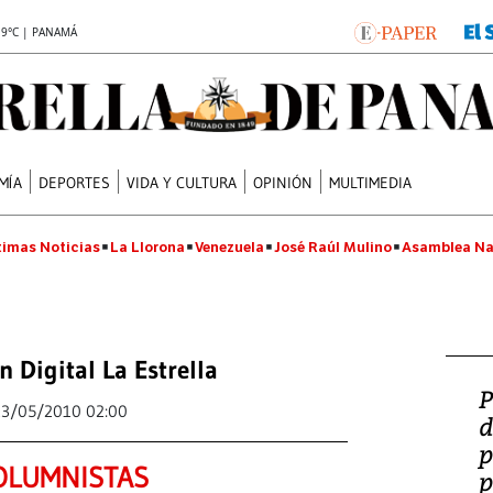
.9°C | PANAMÁ
MÍA
DEPORTES
VIDA Y CULTURA
OPINIÓN
MULTIMEDIA
timas Noticias
La Llorona
Venezuela
José Raúl Mulino
Asamblea Na
n Digital La Estrella
P
23/05/2010 02:00
d
p
OLUMNISTAS
p