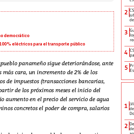
CS
2
ju
de
Gu
3
lo
mo democrático
re
100% eléctricos para el transporte público
CS
4
pa
l pueblo panameño sigue deteriorándose, ante
Pr
5
Es
s más cara, un incremento de 2% de los
os de impuestos (transacciones bancarias,
artir de los próximos meses el inicio del
io aumento en el precio del servicio de agua
¡V
1
minos concretos el poder de compra, salarios
de
D
De
2
de
ar