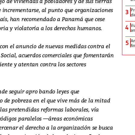
jo de viviendas a pobladores y de sus tierras
 incrementarse, al punto que organizaciones
Pr
3
di
 país, han recomendado a Panamá que cese
Vu
4
toria y violatoria a los derechos humanos.
an
An
5
con el anuncio de nuevas medidas contra el
fi
 Social, acuerdos comerciales que fomentarán
ente y atentan contra los sectores
ende seguir apro bando leyes que
 de pobreza en el que vive más de la mitad
e las pretendidas reformas laborales, vía
 códigos paralelos —áreas económicas
rcenar el derecho a la organización se busca