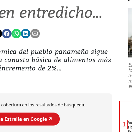
n entredicho...
ómica del pueblo panameño sigue
a canasta básica de alimentos más
E
incremento de 2%...
l
a
m
e
 cobertura en los resultados de búsqueda.
a Estrella en Google ↗️
Au
1
al
Es