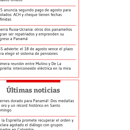
S anuncia segundo pago de agosto para
bilados: ACH y cheque tienen fechas
finidas
erra Rusia-Ucrania: otros dos panameños
gran ser repatriados y emprenden su
greso a Panamá
S advierte: el 18 de agosto vence el plazo
ra elegir el sistema de pensiones
imera reunión entre Mulino y De La
priella: interconexión eléctrica en la mira
Últimas noticias
iernes dorado para Panamá!: Dos medallas
 oro y un récord histórico en Santo
omingo
 la Espriella promete recuperar el orden y
clara agotado el diálogo con grupos
mados en Colombia