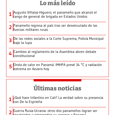
Lo más leído
Augusto Villalaz-Higuero, el panameño que alcanzó el
1
rango de general de brigada en Estados Unidos
Panameño regresa al país tras ser desvinculado de las
2
fuerzas militares rusas
De las redes sociales a la Corte Suprema, Policía Municipal
3
bajo la lupa
Cambios al reglamento de la Asamblea abren debate
4
constitucional
Onda de calor en Panamá: IMHPA prevé 34 °C y radiación
5
extrema en Azuero hoy
Últimas noticias
¿Qué hace Infantino en Cali? La verdad sobre su presencia
1
con De la Espriella
Guerra Rusia-Ucrania: otros dos panameños logran ser
2
repatriados y emprenden su regreso a Panamá