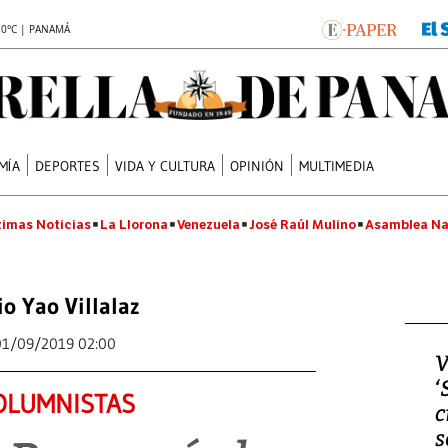
.0°C | PANAMÁ
MÍA
DEPORTES
VIDA Y CULTURA
OPINIÓN
MULTIMEDIA
timas Noticias
La Llorona
Venezuela
José Raúl Mulino
Asamblea Na
io Yao Villalaz
01/09/2019 02:00
V
‘
OLUMNISTAS
c
s