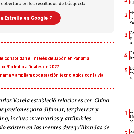
ad
 cobertura en los resultados de búsqueda.
Ma
2
a Estrella en Google ↗️
ev
Po
Ca
3
pr
un
Ga
4
lo
que consolidan el interés de Japón en Panamá
or Río Indio a finales de 2027
Do
5
co
anamá y ampliará cooperación tecnológica con la vía
re
arlos Varela estableció relaciones con China
s presiones para difamar, tergiversar y
La
1
añ
jing, incluso inventarlos y atribuirles
c
olo existen en las mentes desequilibradas de
Ga
2