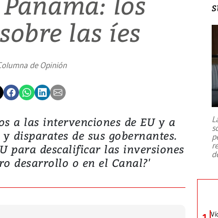
 Panamá: los
s
sobre las íes
Columna de Opinión
L
s a las intervenciones de EU y a
s
y disparates de sus gobernantes.
p
r
 EU para descalificar las inversiones
d
o desarrollo o en el Canal?'
Ví
1