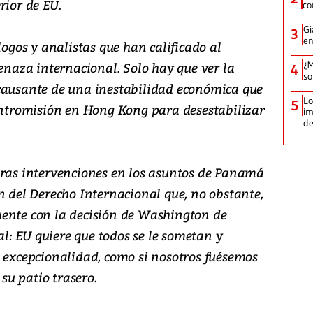
rior de EU.
co
Gi
3
en
logos y analistas que han calificado al
aza internacional. Solo hay que ver la
¿M
4
so
causante de una inestabilidad económica que
Lo
5
 intromisión en Hong Kong para desestabilizar
im
de
aras intervenciones en los asuntos de Panamá
n del Derecho Internacional que, no obstante,
ente con la decisión de Washington de
: EU quiere que todos se le sometan y
a excepcionalidad, como si nosotros fuésemos
 su patio trasero.