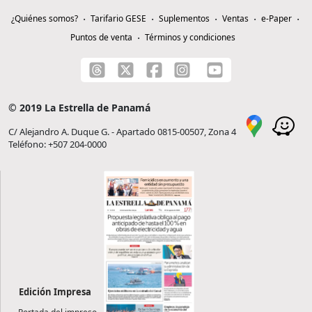
¿Quiénes somos?
Tarifario GESE
Suplementos
Ventas
e-Paper
Puntos de venta
Términos y condiciones
© 2019 La Estrella de Panamá
C/ Alejandro A. Duque G. - Apartado 0815-00507, Zona 4
Teléfono: +507 204-0000
Edición Impresa