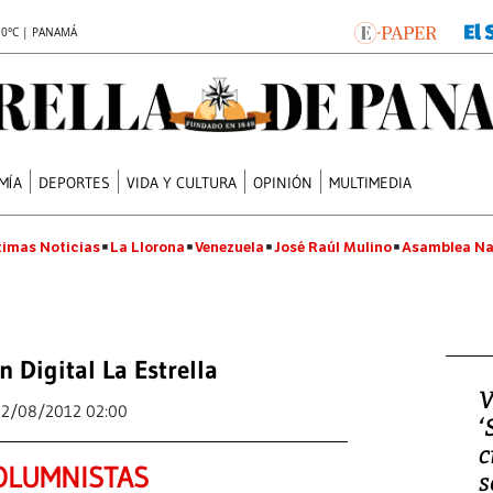
.0°C | PANAMÁ
MÍA
DEPORTES
VIDA Y CULTURA
OPINIÓN
MULTIMEDIA
timas Noticias
La Llorona
Venezuela
José Raúl Mulino
Asamblea Na
n Digital La Estrella
V
22/08/2012 02:00
‘
c
OLUMNISTAS
s