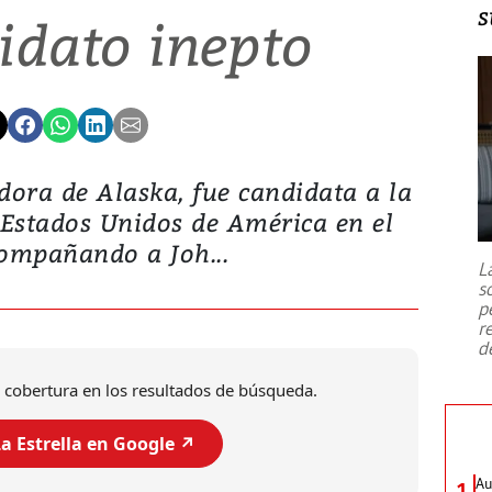
s
idato inepto
dora de Alaska, fue candidata a la
 Estados Unidos de América en el
ompañando a Joh...
L
s
p
r
d
 cobertura en los resultados de búsqueda.
a Estrella en Google ↗️
Au
1