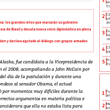
al
Es
CS
2
ju
de
ia: los grandes retos que marcarán su gobierno
ra de Brasil y desata nueva crisis diplomática en plena
Gu
3
lo
re
orden y declara agotado el diálogo con grupos armados
CS
4
pa
Pr
Alaska, fue candidata a la Vicepresidencia de
5
Es
en el 2008, acompañando a John McCain por
del día de la postulación y durante una
ondeos al senador Obama, el actual
só por momentos muy difíciles durante la
Fu
1
añ
rrectos argumentos en materia política e
Mi
considerara que ella no estaba lista para
2
en