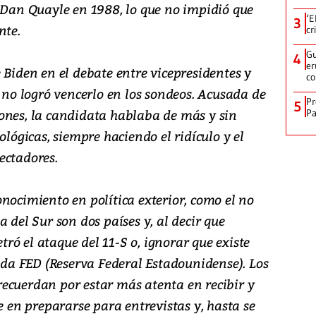
e Dan Quayle en 1988, lo que no impidió que
‘E
3
nte.
cr
Gu
4
er
 Biden en el debate entre vicepresidentes y
c
, no logró vencerlo en los sondeos. Acusada de
Pr
5
ones, la candidata hablaba de más y sin
Pa
ológicas, siempre haciendo el ridículo y el
ectadores.
nocimiento en política exterior, como el no
 del Sur son dos países y, al decir que
ó el ataque del 11-S o, ignorar que existe
a FED (Reserva Federal Estadounidense). Los
ecuerdan por estar más atenta en recibir y
e en prepararse para entrevistas y, hasta se