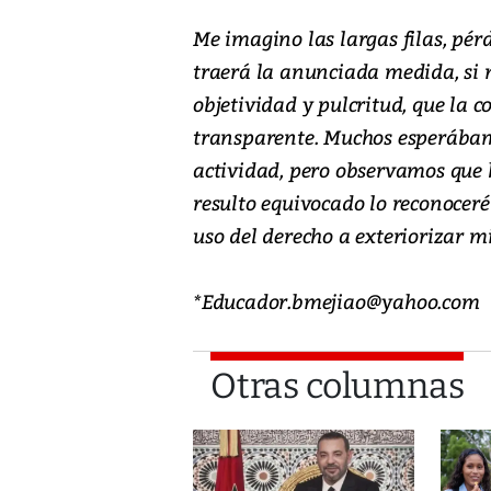
Me imagino las largas filas, pér
traerá la anunciada medida, si n
objetividad y pulcritud, que la c
transparente. Muchos esperábam
actividad, pero observamos que 
resulto equivocado lo reconocer
uso del derecho a exteriorizar m
*Educador.bmejiao@yahoo.com
Otras columnas