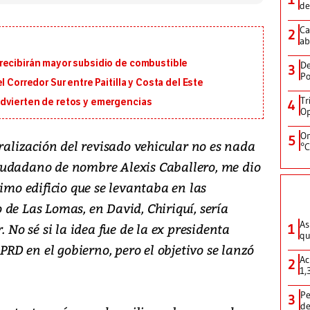
de
Ca
2
ab
recibirán mayor subsidio de combustible
De
3
Po
 Corredor Sur entre Paitilla y Costa del Este
Tr
dvierten de retos y emergencias
4
Op
On
5
tralización del revisado vehicular no es nada
°C
iudadano de nombre Alexis Caballero, me dio
simo edificio que se levantaba en las
de Las Lomas, en David, Chiriquí, sería
As
. No sé si la idea fue de la ex presidenta
1
qu
 PRD en el gobierno, pero el objetivo se lanzó
Ac
2
1,
Pe
3
de