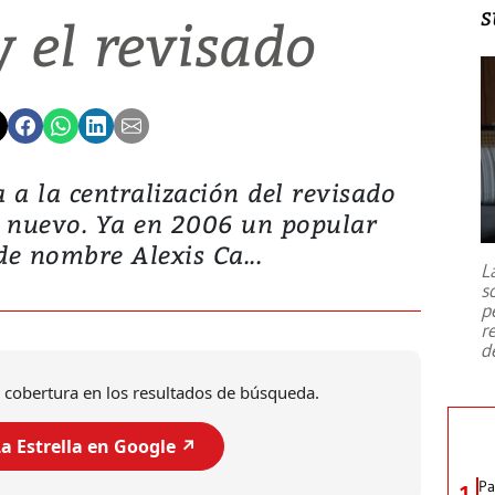
s
y el revisado
 a la centralización del revisado
a nuevo. Ya en 2006 un popular
e nombre Alexis Ca...
L
s
p
r
d
 cobertura en los resultados de búsqueda.
a Estrella en Google ↗️
Pa
1