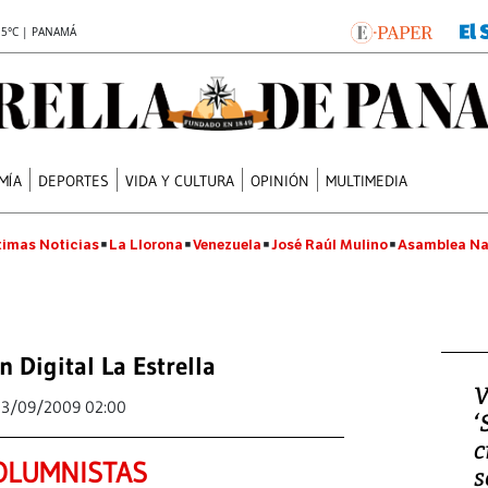
.5°C | PANAMÁ
MÍA
DEPORTES
VIDA Y CULTURA
OPINIÓN
MULTIMEDIA
timas Noticias
La Llorona
Venezuela
José Raúl Mulino
Asamblea Na
n Digital La Estrella
V
13/09/2009 02:00
‘
c
OLUMNISTAS
s