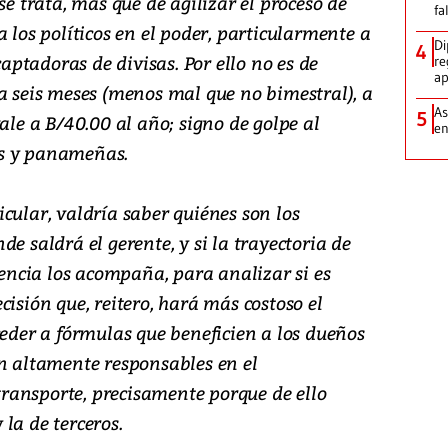
se trata, más que de agilizar el proceso de
fa
 los políticos en el poder, particularmente a
Di
4
captadoras de divisas. Por ello no es de
re
ap
a seis meses (menos mal que no bimestral), a
As
5
ale a B/40.00 al año; signo de golpe al
e
os y panameñas.
cular, valdría saber quiénes son los
e saldrá el gerente, y si la trayectoria de
ncia los acompaña, para analizar si es
cisión que, reitero, hará más costoso el
ceder a fórmulas que beneficien a los dueños
on altamente responsables en el
ransporte, precisamente porque de ello
la de terceros.