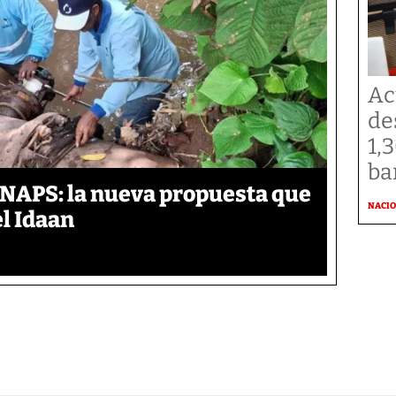
Ac
de
1,
ba
ANAPS: la nueva propuesta que
NACI
l Idaan