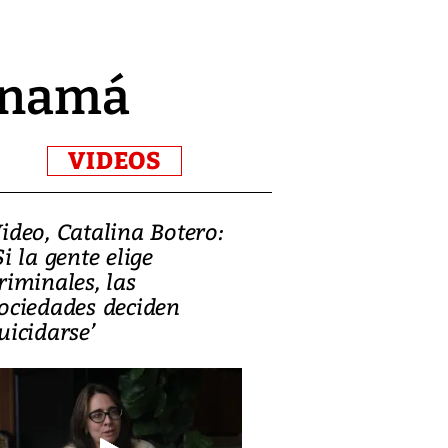
Panamá
VIDEOS
ideo, Catalina Botero:
Video: Lula la
Si la gente elige
candidatura 
riminales, las
promesas de i
ociedades deciden
en defensa, ed
uicidarse’
tierras raras