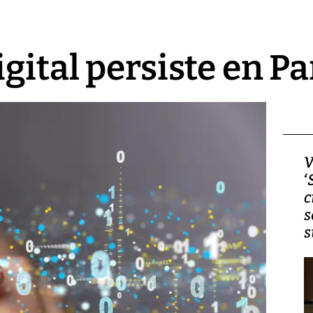
igital persiste en 
Video, Japón: Terremoto
V
deja heridos y graves
‘
daños en Kumamoto
c
s
s