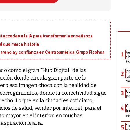
á acceden a la IA para transformar la enseñanza
l que marca historia
Au
parencia y confianza en Centroamérica: Grupo Ficohsa
1
al
Es
o como el gran “Hub Digital” de las
CS
2
ju
exión donde circula gran parte de la
de
Pero esa imagen choca con la realidad de
CS
3
orregimientos, donde la conectividad sigue
pa
echo. Lo que en la ciudad es cotidiano,
Gu
4
icios de salud, vender por internet, para el
lo
lto mayor en el interior, en muchas
re
aspiración lejana.
‘T
5
Ri