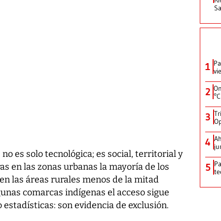
Sa
Pa
1
vi
On
2
°C
Tr
3
Op
Ah
4
ju
no es solo tecnológica; es social, territorial y
Pa
5
s en las zonas urbanas la mayoría de los
te
 en las áreas rurales menos de la mitad
lgunas comarcas indígenas el acceso sigue
 estadísticas: son evidencia de exclusión.