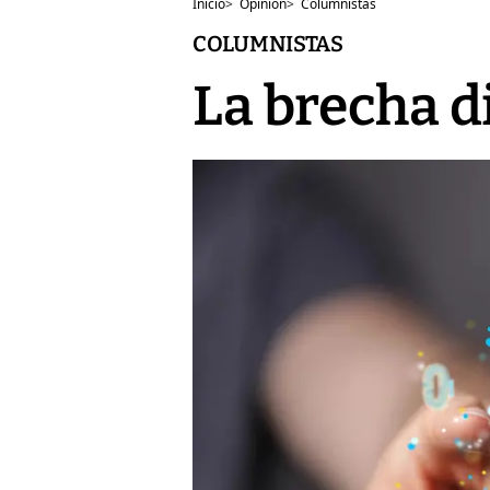
Inicio
>
Opinión
>
Columnistas
COLUMNISTAS
La brecha d