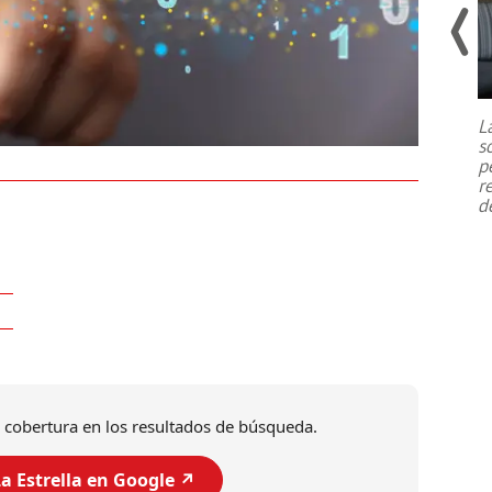
Un fuerte terremoto de magnitud
7,1 se registró este martes 28 de
julio en la prefectura de Kumamoto,
L
al sur de Japón, provocando una
s
emergencia de gran
...
p
r
d
 cobertura en los resultados de búsqueda.
a Estrella en Google ↗️