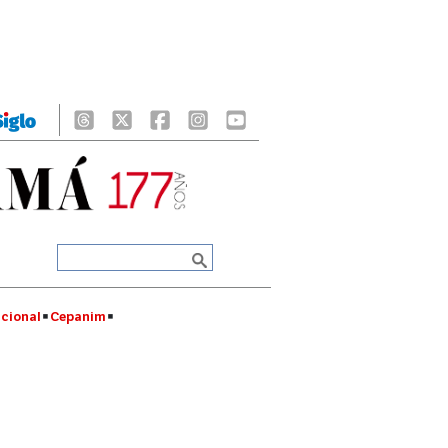
cional
Cepanim