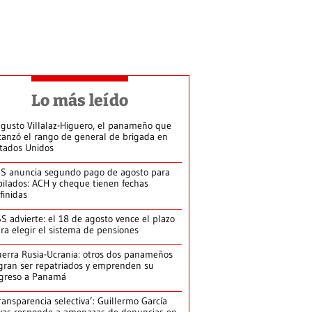
Lo más leído
gusto Villalaz-Higuero, el panameño que
canzó el rango de general de brigada en
tados Unidos
S anuncia segundo pago de agosto para
bilados: ACH y cheque tienen fechas
finidas
S advierte: el 18 de agosto vence el plazo
ra elegir el sistema de pensiones
erra Rusia-Ucrania: otros dos panameños
gran ser repatriados y emprenden su
greso a Panamá
ransparencia selectiva’: Guillermo García
vas responde a amenazas de denuncias en