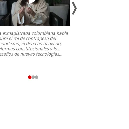
a exmagistrada colombiana habla
Entre recuerdos y es
obre el rol de contrapeso del
referencias hacia sus
eriodismo, el derecho al olvido,
presidente de Brasil,
eformas constitucionales y los
da Silva, oficializó 
esafíos de nuevas tecnologías
...
candidatura
...