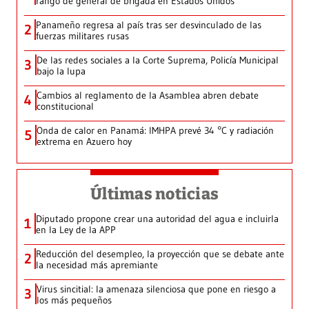
rango de general de brigada en Estados Unidos
Panameño regresa al país tras ser desvinculado de las
2
fuerzas militares rusas
De las redes sociales a la Corte Suprema, Policía Municipal
3
bajo la lupa
Cambios al reglamento de la Asamblea abren debate
4
constitucional
Onda de calor en Panamá: IMHPA prevé 34 °C y radiación
5
extrema en Azuero hoy
Últimas noticias
Diputado propone crear una autoridad del agua e incluirla
1
en la Ley de la APP
Reducción del desempleo, la proyección que se debate ante
2
la necesidad más apremiante
Virus sincitial: la amenaza silenciosa que pone en riesgo a
3
los más pequeños