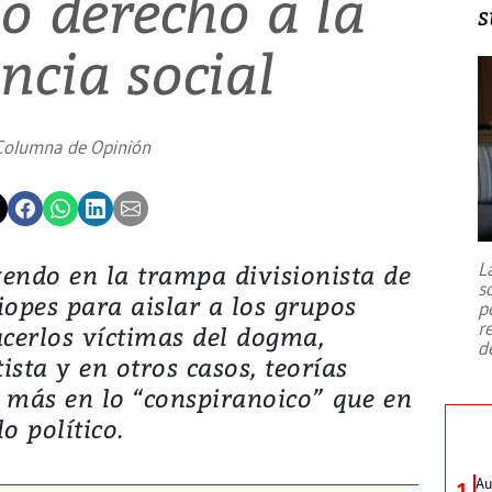
mo derecho a la
s
ncia social
Columna de Opinión
L
endo en la trampa divisionista de
s
opes para aislar a los grupos
p
r
cerlos víctimas del dogma,
d
ista y en otros casos, teorías
más en lo “conspiranoico” que en
lo político.
Au
1