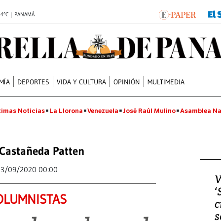
.4°C | PANAMÁ
MÍA
DEPORTES
VIDA Y CULTURA
OPINIÓN
MULTIMEDIA
timas Noticias
La Llorona
Venezuela
José Raúl Mulino
Asamblea Na
 Castañeda Patten
23/09/2020 00:00
V
‘
OLUMNISTAS
c
s