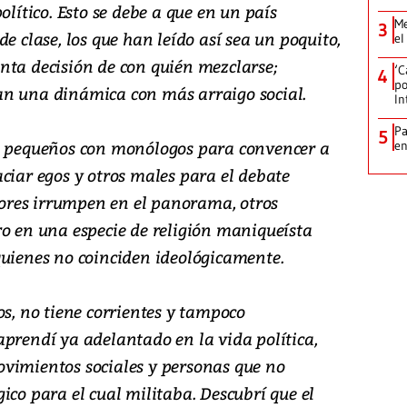
olítico. Esto se debe a que en un país
Me
3
e clase, los que han leído así sea un poquito,
el
nta decisión de con quién mezclarse;
‘C
4
po
an una dinámica con más arraigo social.
In
Pa
5
os pequeños con monólogos para convencer a
e
ciar egos y otros males para el debate
res irrumpen en el panorama, otros
ro en una especie de religión maniqueísta
quienes no coinciden ideológicamente.
os, no tiene corrientes y tampoco
aprendí ya adelantado en la vida política,
vimientos sociales y personas que no
ico para el cual militaba. Descubrí que el