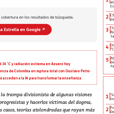
al
Es
CS
2
 cobertura en los resultados de búsqueda.
pa
‘T
a Estrella en Google ↗️
3
Ri
Sa
On
4
°C
Ab
5
de
 34 °C y radiación extrema en Azuero hoy
Pe
encia de Colombia en ruptura total con Gustavo Petro
á acceden a la IA para transformar la enseñanza
a trampa divisionista de algunas visiones
‘S
1
In
progresistas y hacerlos víctimas del dogma,
Pr
ros casos, teorías atolondradas que rayan más
2
De