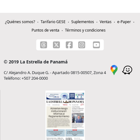
¿Quiénes somos?
Tarifario GESE
Suplementos
Ventas
e-Paper
Puntos de venta
Términos y condiciones
© 2019 La Estrella de Panamá
C/ Alejandro A. Duque G. - Apartado 0815-00507, Zona 4
Teléfono: +507 204-0000