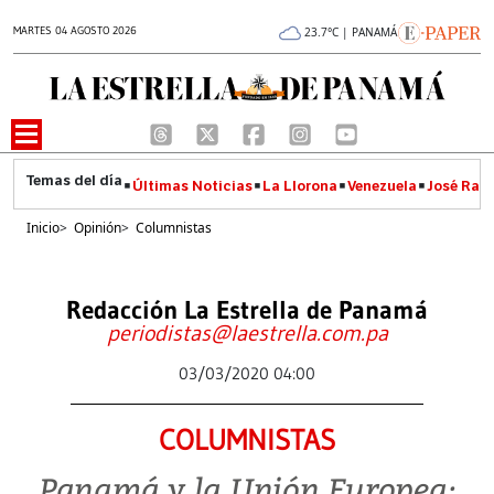
MARTES 04 AGOSTO 2026
23.7°C | PANAMÁ
Últimas Noticias
La Llorona
Venezuela
José Raúl
Inicio
>
Opinión
>
Columnistas
Redacción La Estrella de Panamá
periodistas@laestrella.com.pa
03/03/2020 04:00
COLUMNISTAS
Panamá y la Unión Europea: