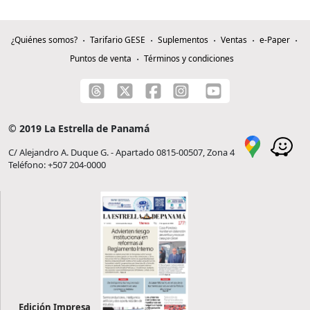
¿Quiénes somos?
Tarifario GESE
Suplementos
Ventas
e-Paper
Puntos de venta
Términos y condiciones
© 2019 La Estrella de Panamá
C/ Alejandro A. Duque G. - Apartado 0815-00507, Zona 4
Teléfono: +507 204-0000
Edición Impresa