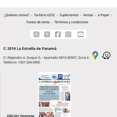
¿Quiénes somos?
Tarifario GESE
Suplementos
Ventas
e-Paper
Puntos de venta
Términos y condiciones
© 2019 La Estrella de Panamá
C/ Alejandro A. Duque G. - Apartado 0815-00507, Zona 4
Teléfono: +507 204-0000
Edición Impresa