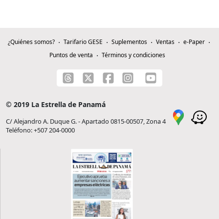
¿Quiénes somos?
Tarifario GESE
Suplementos
Ventas
e-Paper
Puntos de venta
Términos y condiciones
© 2019 La Estrella de Panamá
C/ Alejandro A. Duque G. - Apartado 0815-00507, Zona 4
Teléfono: +507 204-0000