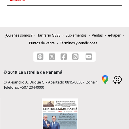
¿Quiénes somos?
Tarifario GESE
Suplementos
Ventas
e-Paper
Puntos de venta
Términos y condiciones
© 2019 La Estrella de Panamá
C/ Alejandro A. Duque G. - Apartado 0815-00507, Zona 4
Teléfono: +507 204-0000