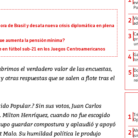
ev
Po
Ví
2
ad
ra de Brasil y desata nueva crisis diplomática en plena
Ca
3
pr
que aumenta la pensión mínima?
un
e en fútbol sub-21 en los Juegos Centroamericanos
Ga
4
lo
rimos el verdadero valor de las encuestas,
Do
5
co
otras respuestas que se salen a flote tras el
re
rtido Popular.? Sin sus votos, Juan Carlos
 Milton Henríquez, cuando no fue escogido
Tr
1
Op
 supo guardar compostura y aplaudió y apoyó
Ah
2
t Malo. Su humildad política le produjo
ju