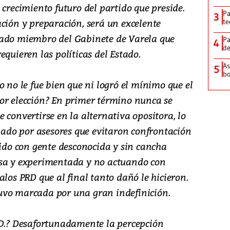
 crecimiento futuro del partido que preside.
Pa
3
ción y preparación, será un excelente
te
cado miembro del Gabinete de Varela que
Pa
4
de
equieren las políticas del Estado.
As
5
bo
o no le fue bien que ni logró el mínimo que el
or elección? En primer término nunca se
 convertirse en la alternativa opositora, lo
uiado por asesores que evitaron confrontación
tido con gente desconocida y sin cancha
osa y experimentada y no actuando con
alos PRD que al final tanto dañó le hicieron.
uvo marcada por una gran indefinición.
AD.? Desafortunadamente la percepción