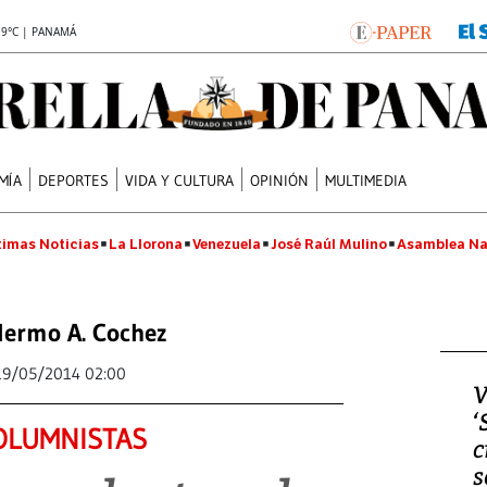
.9°C | PANAMÁ
MÍA
DEPORTES
VIDA Y CULTURA
OPINIÓN
MULTIMEDIA
timas Noticias
La Llorona
Venezuela
José Raúl Mulino
Asamblea Na
lermo A. Cochez
19/05/2014 02:00
V
‘
OLUMNISTAS
c
s