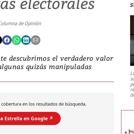
as electorales
s
Columna de Opinión
te descubrimos el verdadero valor
 algunas quizás manipuladas
L
s
p
r
d
 cobertura en los resultados de búsqueda.
a Estrella en Google ↗️
Ma
1