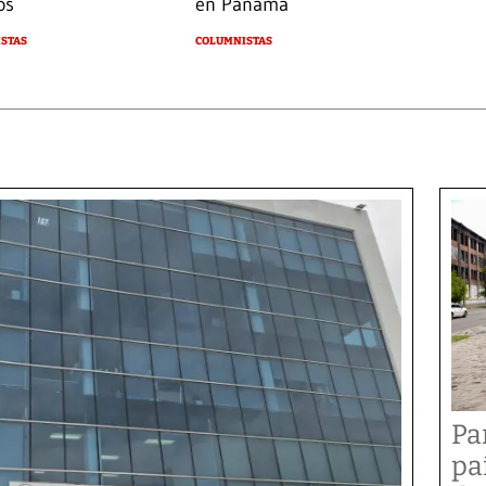
os
en Panamá
STAS
COLUMNISTAS
Pa
pa