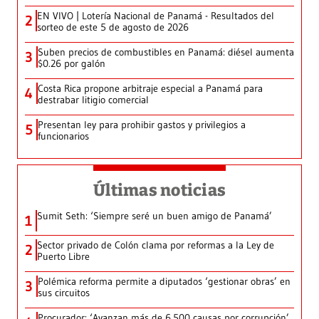
EN VIVO | Lotería Nacional de Panamá - Resultados del
2
sorteo de este 5 de agosto de 2026
Suben precios de combustibles en Panamá: diésel aumenta
3
$0.26 por galón
Costa Rica propone arbitraje especial a Panamá para
4
destrabar litigio comercial
Presentan ley para prohibir gastos y privilegios a
5
funcionarios
Últimas noticias
Sumit Seth: ‘Siempre seré un buen amigo de Panamá’
1
Sector privado de Colón clama por reformas a la Ley de
2
Puerto Libre
Polémica reforma permite a diputados ‘gestionar obras’ en
3
sus circuitos
Procurador: ‘Avanzan más de 6,500 causas por corrupción’