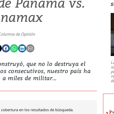
 de Panamá vs.
s
anamax
Columna de Opinión
L
nstruyó, que no lo destruya el
s
̃os consecutivos, nuestro país ha
p
r
a miles de militar...
d
 cobertura en los resultados de búsqueda.
Pa
1