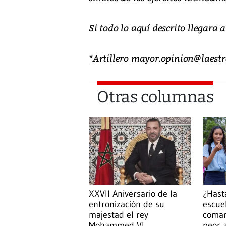
Si todo lo aquí descrito llegara a
*Artillero mayor.opinion@laestr
Otras columnas
¿Hast
XXVII Aniversario de la
escue
entronización de su
comar
majestad el rey
peor 
Mohammed VI