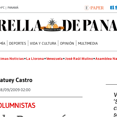
.4°C | PANAMÁ
MÍA
DEPORTES
VIDA Y CULTURA
OPINIÓN
MULTIMEDIA
timas Noticias
La Llorona
Venezuela
José Raúl Mulino
Asamblea Na
atuey Castro
28/09/2009 02:00
V
‘
OLUMNISTAS
c
s