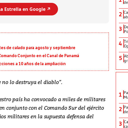
de
a Estrella en Google ↗️
Ca
2
ab
De
3
Po
Tr
4
Op
tes de calado para agosto y septiembre
 Comando Conjunto en el Canal de Panamá
Ab
5
gr
ecciones a 10 años de la ampliación
 no lo destruya el diablo”.
Pa
1
Mu
estro país ha convocado a miles de militares
en conjunto con el Comando Sur del ejército
Pa
2
de
ios militares en la supuesta defensa del
Ca
3
ca