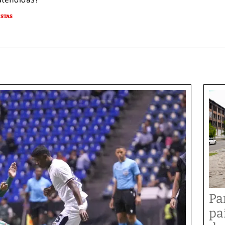
STAS
Pa
pa