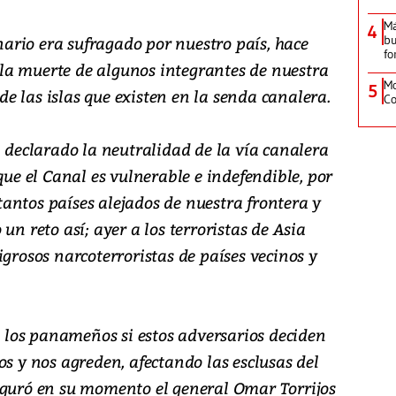
M
4
onario era sufragado por nuestro país, hace
bu
fo
la muerte de algunos integrantes de nuestra
Mo
5
 las islas que existen en la senda canalera.
Co
eclarado la neutralidad de la vía canalera
que el Canal es vulnerable e indefendible, por
e tantos países alejados de nuestra frontera y
un reto así; ayer a los terroristas de Asia
igrosos narcoterroristas de países vecinos y
los panameños si estos adversarios deciden
os y nos agreden, afectando las esclusas del
eguró en su momento el general Omar Torrijos