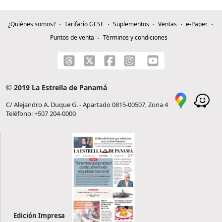
¿Quiénes somos?
Tarifario GESE
Suplementos
Ventas
e-Paper
Puntos de venta
Términos y condiciones
© 2019 La Estrella de Panamá
C/ Alejandro A. Duque G. - Apartado 0815-00507, Zona 4
Teléfono: +507 204-0000
Edición Impresa