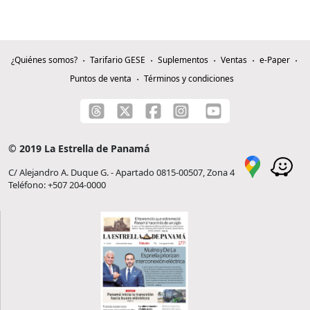
¿Quiénes somos?
Tarifario GESE
Suplementos
Ventas
e-Paper
Puntos de venta
Términos y condiciones
© 2019 La Estrella de Panamá
C/ Alejandro A. Duque G. - Apartado 0815-00507, Zona 4
Teléfono: +507 204-0000