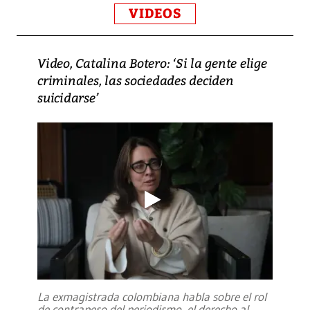
VIDEOS
Video, Catalina Botero: ‘Si la gente elige
criminales, las sociedades deciden
suicidarse’
La exmagistrada colombiana habla sobre el rol
de contrapeso del periodismo, el derecho al