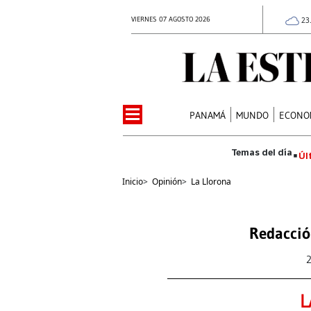
VIERNES 07 AGOSTO 2026
23
PANAMÁ
MUNDO
ECONO
Úl
Inicio
>
Opinión
>
La Llorona
Redacció
L