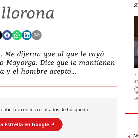
s
 llorona
e dijeron que al que le cayó
o Mayorga. Dice que le mantienen
a y el hombre aceptó...
L
s
p
r
d
 cobertura en los resultados de búsqueda.
a Estrella en Google ↗️
Al
1