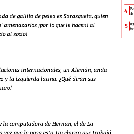
Pa
4
de
da de gallito de pelea es Sarasqueta, quien
’ amenazarlos ¡por lo que le hacen! al
As
5
bo
o al socio!
laciones internacionales, un Alemán, anda
 y la izquierda latina. ¿Qué dirán sus
naro!
de la computadora de Hernán, el de La
 vez que le pasa esto. Un chusco que trabajó