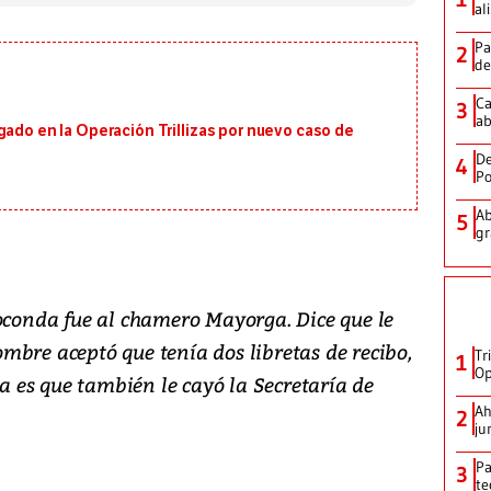
al
Pa
2
de
Ca
3
ab
gado en la Operación Trillizas por nuevo caso de
De
4
Po
Ab
5
gr
ioconda fue al chamero Mayorga. Dice que le
mbre aceptó que tenía dos libretas de recibo,
Tr
1
Op
na es que también le cayó la Secretaría de
Ah
2
ju
Pa
3
te