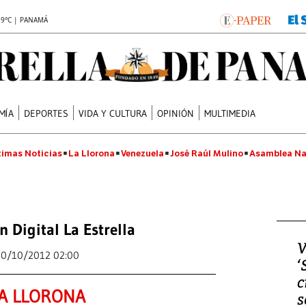
.9°C | PANAMÁ
MÍA
DEPORTES
VIDA Y CULTURA
OPINIÓN
MULTIMEDIA
timas Noticias
La Llorona
Venezuela
José Raúl Mulino
Asamblea Na
n Digital La Estrella
V
20/10/2012 02:00
‘
c
A LLORONA
s