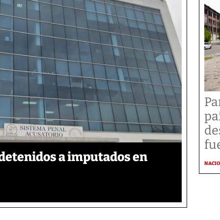
Pa
pa
de
fu
detenidos a imputados en
NACI