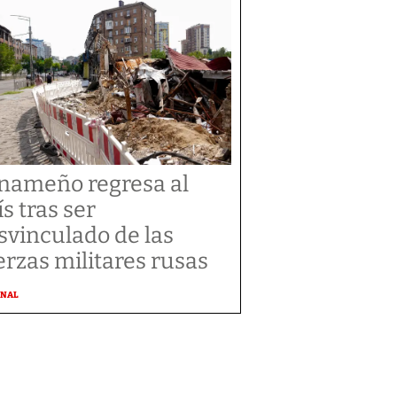
nameño regresa al
ís tras ser
svinculado de las
erzas militares rusas
ONAL