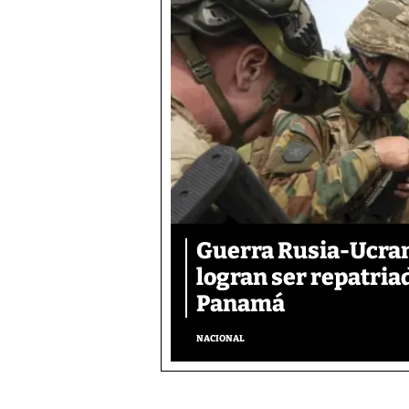
Guerra Rusia-Ucran
logran ser repatri
Panamá
NACIONAL