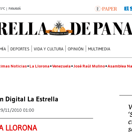
.5°C | PANAMÁ
MÍA
DEPORTES
VIDA Y CULTURA
OPINIÓN
MULTIMEDIA
timas Noticias
La Llorona
Venezuela
José Raúl Mulino
Asamblea Na
n Digital La Estrella
V
29/11/2010 01:00
‘
c
A LLORONA
s