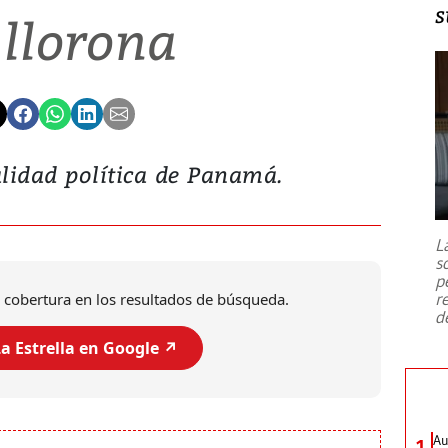
s
 llorona
lidad política de Panamá.
L
s
p
r
 cobertura en los resultados de búsqueda.
d
a Estrella en Google ↗️
Au
1