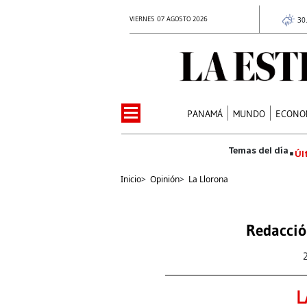
VIERNES 07 AGOSTO 2026
30
PANAMÁ
MUNDO
ECONO
Úl
Inicio
>
Opinión
>
La Llorona
Redacció
L