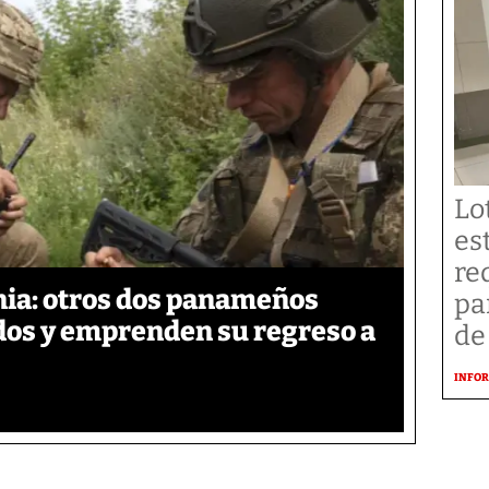
Lo
es
re
ia: otros dos panameños
pa
ados y emprenden su regreso a
de
INFOR