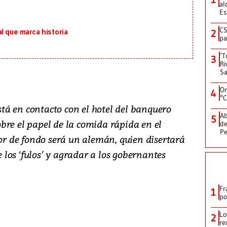
al
Es
CS
2
l que marca historia
pa
‘T
3
Ri
Sa
On
4
°C
á en contacto con el hotel del banquero
Ab
5
bre el papel de la comida rápida en el
de
Pe
dor de fondo será un alemán, quien disertará
los ‘fulos’ y agradar a los gobernantes
Fr
1
po
Lo
2
re