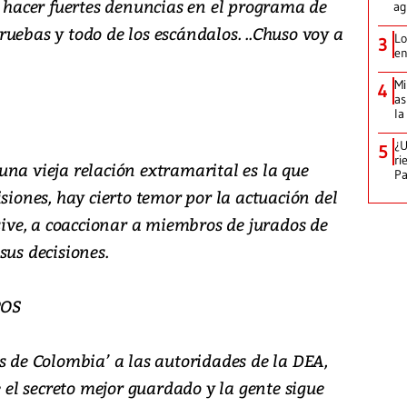
acer fuertes denuncias en el programa de
ag
uebas y todo de los escándalos. ..Chuso voy a
Lo
3
en
Mi
4
as
la
¿U
5
ri
na vieja relación extramarital es la que
P
isiones, hay cierto temor por la actuación del
usive, a coaccionar a miembros de jurados de
sus decisiones.
POS
s de Colombia’ a las autoridades de la DEA,
e el secreto mejor guardado y la gente sigue