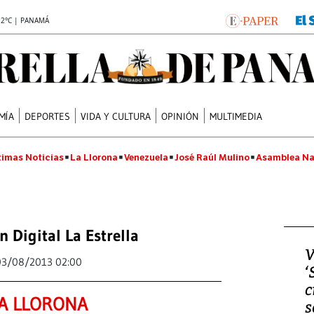
.2°C | PANAMÁ
MÍA
DEPORTES
VIDA Y CULTURA
OPINIÓN
MULTIMEDIA
timas Noticias
La Llorona
Venezuela
José Raúl Mulino
Asamblea Na
n Digital La Estrella
V
03/08/2013 02:00
‘
c
A LLORONA
s