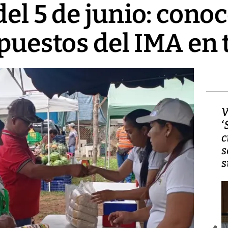
del 5 de junio: cono
puestos del IMA en 
Video, Japón: Terremoto
V
deja heridos y graves
‘
daños en Kumamoto
c
s
s