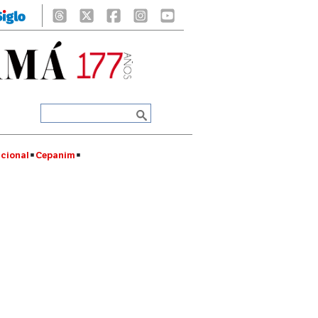
cional
Cepanim