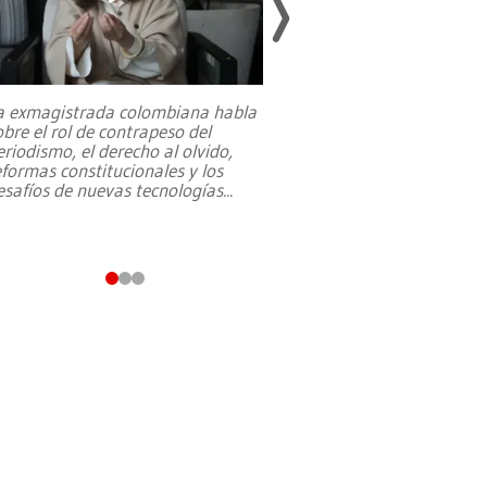
a exmagistrada colombiana habla
Entre recuerdos y es
obre el rol de contrapeso del
referencias hacia sus
eriodismo, el derecho al olvido,
presidente de Brasil,
eformas constitucionales y los
da Silva, oficializó 
esafíos de nuevas tecnologías
...
candidatura
...