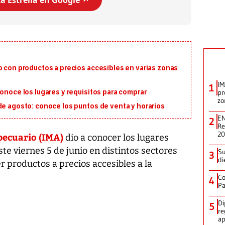
a Estrella en Google ↗️
o con productos a precios accesibles en varias zonas
IM
1
pr
conoce los lugares y requisitos para comprar
zo
de agosto: conoce los puntos de venta y horarios
EN
2
Re
2
pecuario (IMA)
dio a conocer los lugares
te viernes 5 de junio en distintos sectores
Su
3
di
er productos a precios accesibles a la
Co
4
Pa
Di
5
re
ap