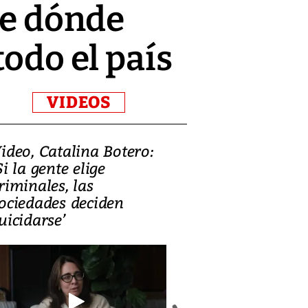
ce dónde
todo el país
VIDEOS
ideo, Catalina Botero:
Video: Lula la
Si la gente elige
candidatura 
riminales, las
promesas de i
ociedades deciden
en defensa, ed
uicidarse’
tierras raras