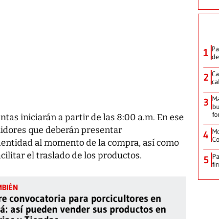
Pa
1
de
Ca
2
ca
M
3
bu
fo
ntas iniciarán a partir de las 8:00 a.m. En ese
midores que deberán presentar
Mo
4
Co
dentidad al momento de la compra, así como
acilitar el traslado de los productos.
Pa
5
fi
re convocatoria para porcicultores en
: así pueden vender sus productos en