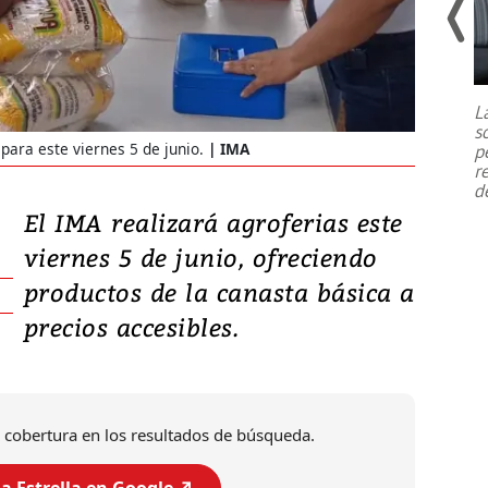
Un fuerte terremoto de magnitud
7,1 se registró este martes 28 de
julio en la prefectura de Kumamoto,
L
al sur de Japón, provocando una
s
emergencia de gran
...
para este viernes 5 de junio.
IMA
p
r
d
El IMA realizará agroferias este
viernes 5 de junio, ofreciendo
productos de la canasta básica a
precios accesibles.
 cobertura en los resultados de búsqueda.