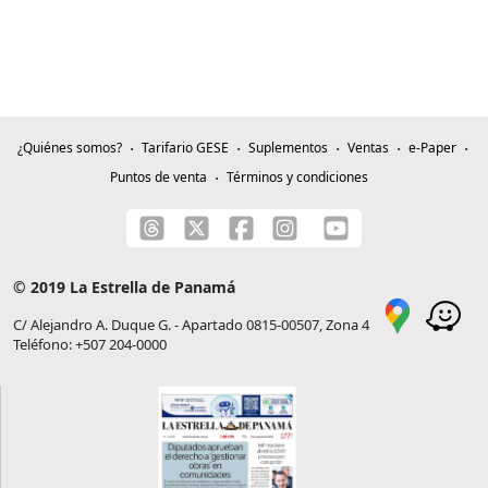
¿Quiénes somos?
Tarifario GESE
Suplementos
Ventas
e-Paper
Puntos de venta
Términos y condiciones
© 2019 La Estrella de Panamá
C/ Alejandro A. Duque G. - Apartado 0815-00507, Zona 4
Teléfono: +507 204-0000