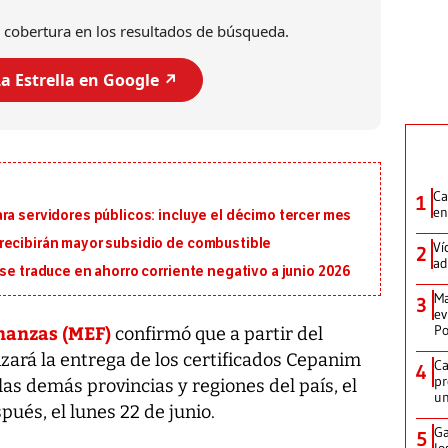
 cobertura en los resultados de búsqueda.
a Estrella en Google ↗️
Ca
1
en
ra servidores públicos: incluye el décimo tercer mes
recibirán mayor subsidio de combustible
Ví
2
ad
 se traduce en ahorro corriente negativo a junio 2026
Ma
3
ev
nanzas (MEF)
Po
confirmó que a partir del
zará la entrega de los certificados Cepanim
Ca
4
pr
las demás provincias y regiones del país, el
un
ués, el lunes 22 de junio.
Ga
5
lo