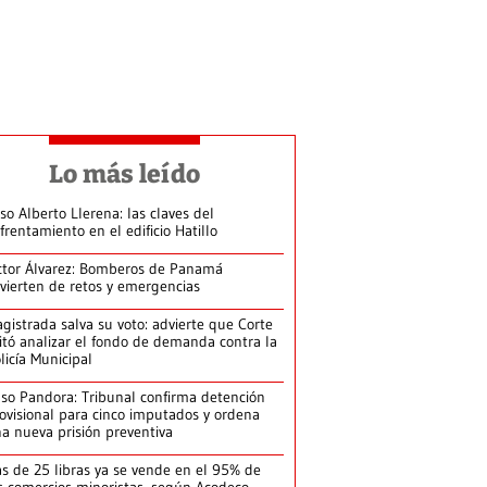
Lo más leído
so Alberto Llerena: las claves del
frentamiento en el edificio Hatillo
ctor Álvarez: Bomberos de Panamá
vierten de retos y emergencias
gistrada salva su voto: advierte que Corte
itó analizar el fondo de demanda contra la
licía Municipal
so Pandora: Tribunal confirma detención
ovisional para cinco imputados y ordena
a nueva prisión preventiva
s de 25 libras ya se vende en el 95% de
s comercios minoristas, según Acodeco