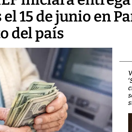
 el 15 de junio en P
to del país
Video, Japón: Terremoto
V
deja heridos y graves
‘
daños en Kumamoto
c
s
s