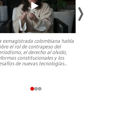
a exmagistrada colombiana habla
Entre recuerdos y es
obre el rol de contrapeso del
referencias hacia sus
eriodismo, el derecho al olvido,
presidente de Brasil,
eformas constitucionales y los
da Silva, oficializó 
esafíos de nuevas tecnologías
...
candidatura
...