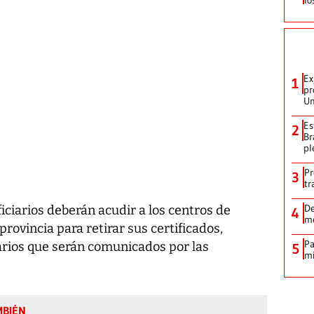
Ex
1
pr
Un
Es
2
Br
pl
Pr
3
tr
De
iciarios deberán acudir a los centros de
4
me
provincia para retirar sus certificados,
Pa
rarios que serán comunicados por las
5
mi