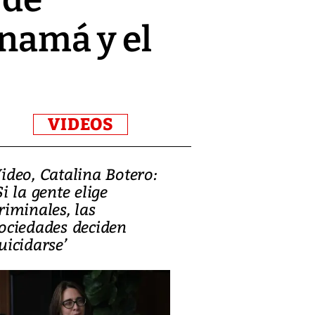
anamá y el
VIDEOS
ideo, Catalina Botero:
Video: Lula la
Si la gente elige
candidatura 
riminales, las
promesas de i
ociedades deciden
en defensa, ed
uicidarse’
tierras raras