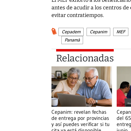
El MEF exhortó a los beneficiari
antes de acudir a los centros de e
evitar contratiempos.
Cepadem
Cepanim
MEF
Panamá
Relacionadas
Cepanim: revelan fechas
Cepan
de entrega por provincias
del 65
y así puedes verificar si tu
entreg
cita ya está disponible
junio