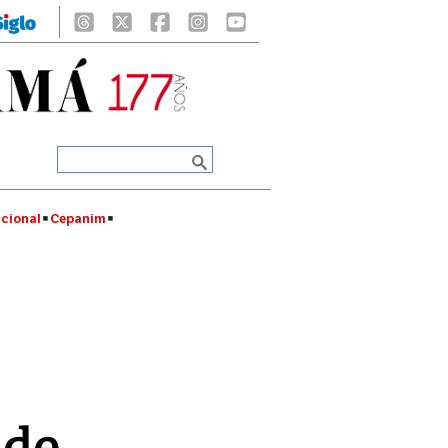
cional
Cepanim
 de