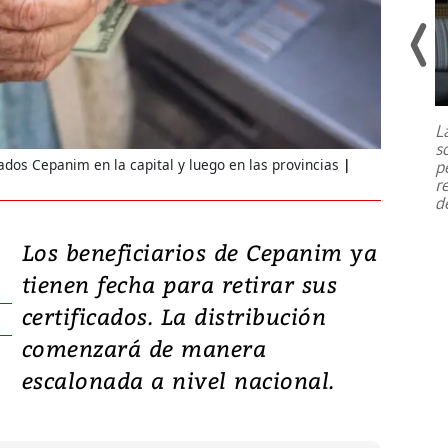
Un fuerte terremoto de magnitud
7,1 se registró este martes 28 de
julio en la prefectura de Kumamoto,
L
al sur de Japón, provocando una
s
emergencia de gran
...
ados Cepanim en la capital y luego en las provincias
p
r
d
Los beneficiarios de Cepanim ya
tienen fecha para retirar sus
certificados. La distribución
comenzará de manera
escalonada a nivel nacional.